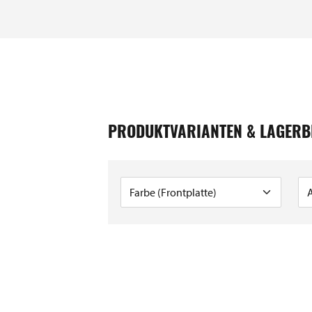
2231
PRODUKTVARIANTEN & LAGERB
2156
2088