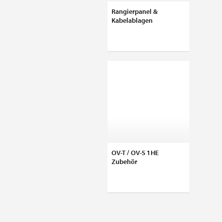
Rangierpanel &
Kabelablagen
OV-T / OV-S 1HE
Zubehör