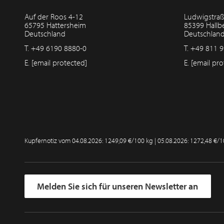
Auf der Roos 4-12
Ludwigstraß
65795 Hattersheim
85399 Hall
Deutschland
Deutschlan
T.
+49 6190 8880-0
T.
+49 811 9
E.
[email protected]
E.
[email pro
Kupfernotiz vom
04.08.2026: 1249,09 €/100 kg | 05.08.2026: 1272,48 €/
Melden Sie sich für unseren Newsletter an