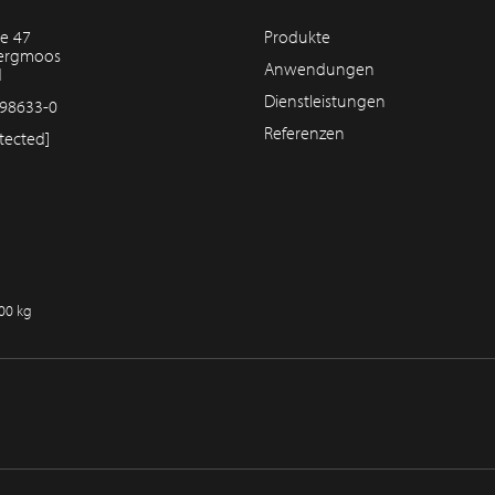
e 47
Produkte
bergmoos
Anwendungen
d
Dienstleistungen
98633-0
Referenzen
tected]
100 kg