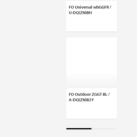
FO Universal wbGGFR /
FO Dup
U-DQ(ZN)BH
LCD/PC
FO Outdoor ZGGT BL /
OV-T /
A-DQ(ZN)B2Y
Zubeh