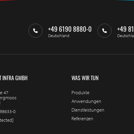
+49 6190 8880-0
+49 8
Deutschland
Deutschl
T INFRA GMBH
WAS WIR TUN
e 47
Produkte
bergmoos
Anwendungen
d
Dienstleistungen
98633-0
Referenzen
tected]