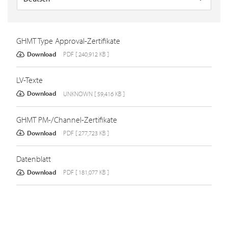
GHMT Type Approval-Zertifikate
Download
PDF [ 240,912 KB ]
LV-Texte
Download
UNKNOWN [ 59,416 KB ]
GHMT PM-/Channel-Zertifikate
Download
PDF [ 277,723 KB ]
Datenblatt
Download
PDF [ 181,077 KB ]