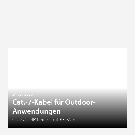
24. Juli 2026
Cat.-7-Kabel für Outdoor-
Anwendungen
CU 7702 4P flex TC mit PE-Mantel