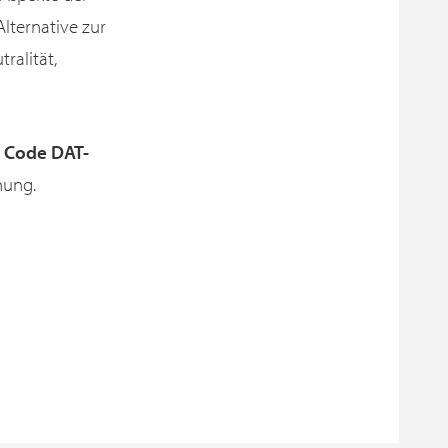
lternative zur
ralität,
n Code DAT-
nung.