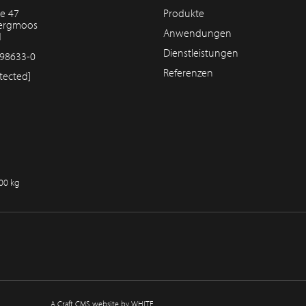
e 47
Produkte
bergmoos
Anwendungen
d
Dienstleistungen
98633-0
Referenzen
tected]
100 kg
A Craft CMS website by WHITE