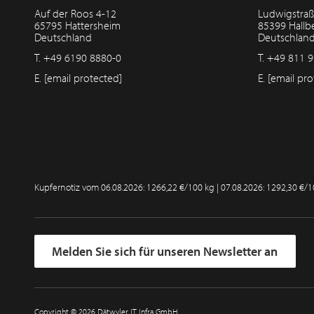
Auf der Roos 4-12
Ludwigstraß
65795 Hattersheim
85399 Hall
Deutschland
Deutschlan
T.
+49 6190 8880-0
T.
+49 811 9
E.
[email protected]
E.
[email pro
Kupfernotiz vom
06.08.2026: 1266,22 €/100 kg | 07.08.2026: 1292,30 €/
Melden Sie sich für unseren Newsletter an
Copyright © 2026 Dätwyler IT Infra GmbH