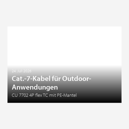
24. Juli 2026
Cat.-7-Kabel für Outdoor-
Anwendungen
CU 7702 4P flex TC mit PE-Mantel