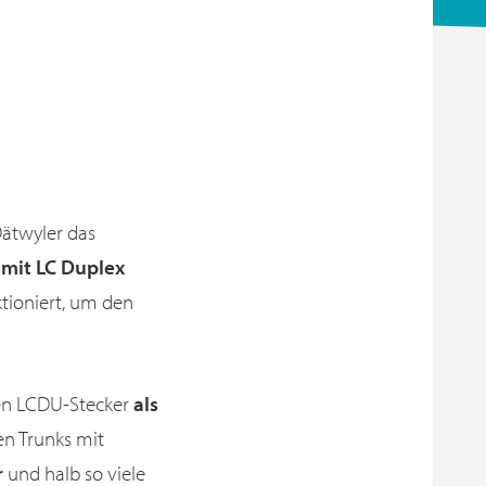
ätwyler das
 mit LC Duplex
ktioniert, um den
en LCDU-Stecker
als
len Trunks mit
r
und halb so viele