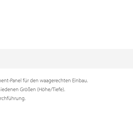
ent-Panel für den waagerechten Einbau.
chiedenen Größen (Höhe/Tiefe).
urchführung.