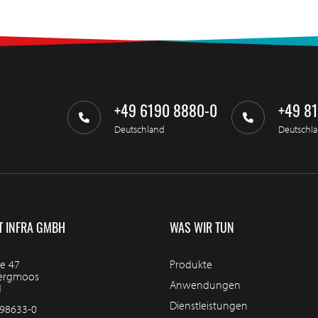
+49 6190 8880-0
+49 8
Deutschland
Deutschl
T INFRA GMBH
WAS WIR TUN
e 47
Produkte
bergmoos
Anwendungen
d
Dienstleistungen
98633-0