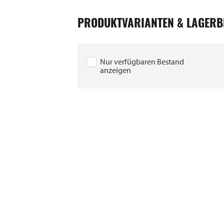
2540
2533
PRODUKTVARIANTEN & LAGERB
1338
1321
Nur verfügbaren Bestand
anzeigen