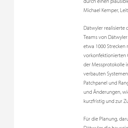
durch einen plausible
Michael Kemper, Lei
Dätwyler realisierte
Teams von Dätwyler d
etwa 1000 Strecken 
vorkonfektionierten 
der Messprotokolle i
verbauten Systemen 
Patchpanel und Rangi
und Änderungen, wie
kurzfristig und zur Z
Für die Planung, dar
Dätwyler die hausei