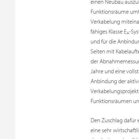
einen Neubau auszu
Funktionsräume umfa
Verkabelung miteina
fähiges Klasse E
-Sy
A
und für die Anbindu
Seiten mit Kabelauft
der Abnahmemessung
Jahre und eine volls
Anbindung der akti
Verkabelungsprojekt
Funktionsräumen und
Den Zuschlag dafür e
eine sehr wirtschaft