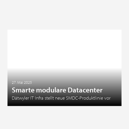
27. Mai 2025
Smarte modulare Datacenter
Dätwyler IT Infra stellt neue SMDC-Produktlinie vor