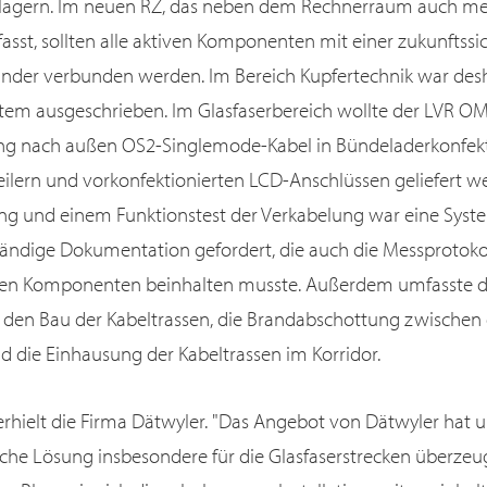
lagern. Im neuen RZ, das neben dem Rechnerraum auch m
sst, sollten alle aktiven Komponenten mit einer zukunftssi
nder verbunden werden. Im Bereich Kupfertechnik war desh
stem ausgeschrieben. Im Glasfaserbereich wollte der LVR 
ng nach außen OS2-Singlemode-Kabel in Bündeladerkonfekti
eilern und vorkonfektionierten LCD-Anschlüssen geliefert w
 und einem Funktionstest der Verkabelung war eine Syste
tändige Dokumentation gefordert, die auch die Messprotoko
ven Komponenten beinhalten musste. Außerdem umfasste d
 den Bau der Kabeltrassen, die Brandabschottung zwischen
 die Einhausung der Kabeltrassen im Korridor.
rhielt die Firma Dätwyler. "Das Angebot von Dätwyler hat u
liche Lösung insbesondere für die Glasfaserstrecken überzeu