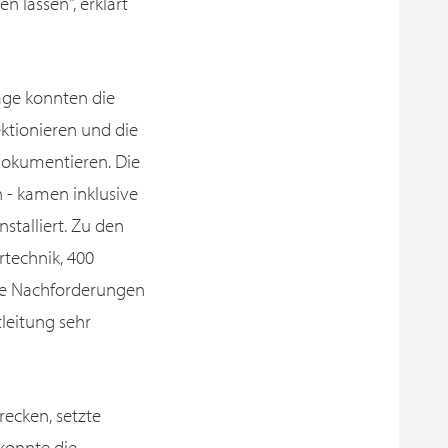
n lassen", erklärt
age konnten die
ktionieren und die
dokumentieren. Die
n - kamen inklusive
stalliert. Zu den
rtechnik, 400
ige Nachforderungen
leitung sehr
recken, setzte
konnte die