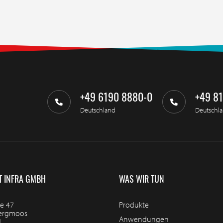
+49 6190 8880-0
+49 8
Deutschland
Deutschl
T INFRA GMBH
WAS WIR TUN
e 47
Produkte
bergmoos
Anwendungen
d