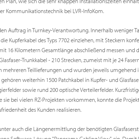
n Plan, wie sich die sehr knappen Installationszeiten einhalte
ter Kommunikationstechnik bei LVR-InfoKom.
 den Auftrag in Turnkey-Verantwortung. Innerhalb weniger T
ie Kupferkabel des Typs 7702 einziehen, mit Steckern konfe
mit 16 Kilometern Gesamtlänge abschließend messen und 
Glasfaser-Trunkkabel - 210 Strecken, zumeist mit je 24 Faser
n mehreren Teillieferungen und wurden jeweils umgehend in
gehören weiterhin 1500 Patchkabel in Kupfer- und Glasfase
erfelder sowie rund 200 optische Verteilerfelder. Kurzfrist
 sie bei vielen RZ-Projekten vorkommen, konnte die Projekt
ufriedenheit des Kunden realisieren.
unter auch die Längenermittlung der benötigten Glasfaserst
gene Software-Lösung "Panorama Cabling View" ein. Damit 