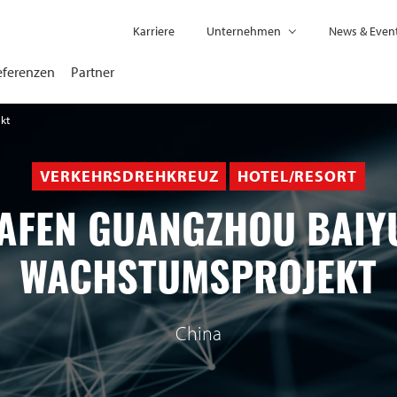
Karriere
Unternehmen
News & Even
eferenzen
Partner
kt
VERKEHRSDREHKREUZ
HOTEL/RESORT
AFEN GUANGZHOU BAIYU
WACHSTUMSPROJEKT
China