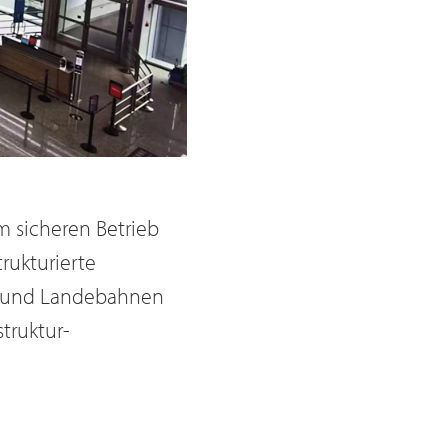
um sicheren Betrieb
trukturierte
rt- und Landebahnen
truktur-