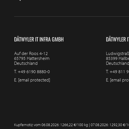
DÄTWYLER IT INFRA GMBH
DÄTWYLER I
Auf der Roos 4-12
Ludwigstraß
65795 Hattersheim
85399 Hall
Deutschland
Deutschlan
T.
+49 6190 8880-0
T.
+49 811 9
E.
[email protected]
E.
[email pro
Kupfernotiz vom
06.08.2026: 1266,22 €/100 kg | 07.08.2026: 1292,30 €/