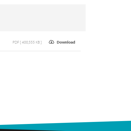
PDF [ 400,555 KB ]
Download