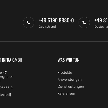
+49 6190 8880-0
+49 8
Deutschland
Deutschl
T INFRA GMBH
WAS WIR TUN
e 47
Produkte
bergmoos
Anwendungen
d
Dienstleistungen
98633-0
Referenzen
tected]