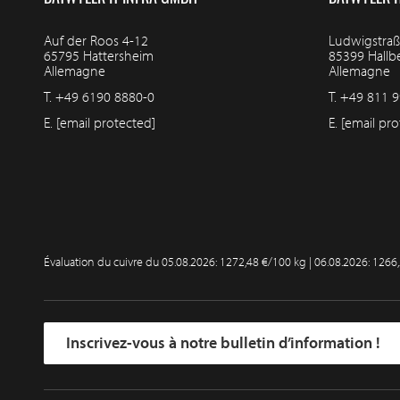
Auf der Roos 4-12
Ludwigstraß
65795 Hattersheim
85399 Hall
Allemagne
Allemagne
T.
+49 6190 8880-0
T.
+49 811 9
E.
[email protected]
E.
[email pro
Évaluation du cuivre du
05.08.2026: 1272,48 €/100 kg | 06.08.2026: 1266
Inscrivez-vous à notre bulletin d’information !