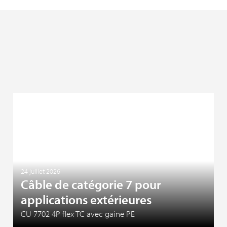
24 juillet 2026
Câble de catégorie 7 pour
applications extérieures
CU 7702 4P flex TC avec gaine PE