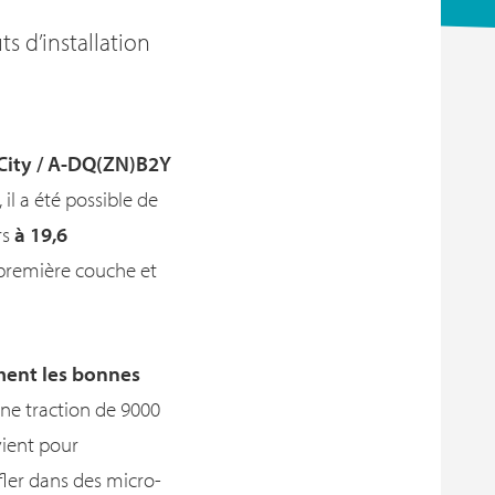
s d’installation
ity / A-DQ(ZN)B2Y
il a été possible de
rs
à 19,6
a première couche et
ment les bonnes
 une traction de 9000
vient pour
fler dans des micro-