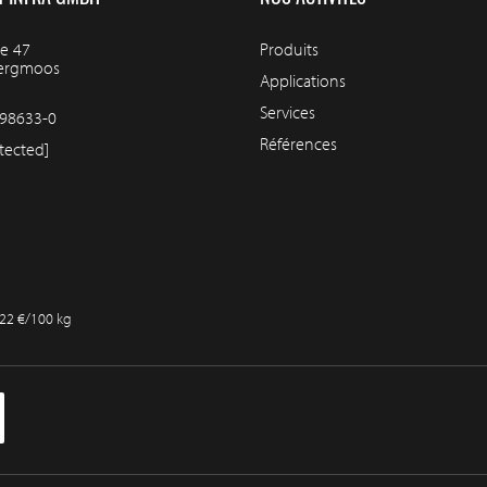
e 47
Produits
bergmoos
Applications
Services
98633-0
Références
tected]
,22 €/100 kg