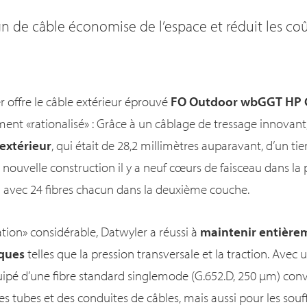
 de câble économise de l’espace et réduit les coût
 offre le câble extérieur éprouvé
FO Outdoor wbGGT HP C
nt «rationalisé» : Grâce à un câblage de tressage innovant, 
extérieur
, qui était de 28,2 millimètres auparavant, d’un tie
a nouvelle construction il y a neuf cœurs de faisceau dans l
 avec 24 fibres chacun dans la deuxième couche.
ation» considérable, Datwyler a réussi à
maintenir entière
ques
telles que la pression transversale et la traction. Avec
quipé d’une fibre standard singlemode (G.652.D, 250 µm) con
 tubes et des conduites de câbles, mais aussi pour les souf