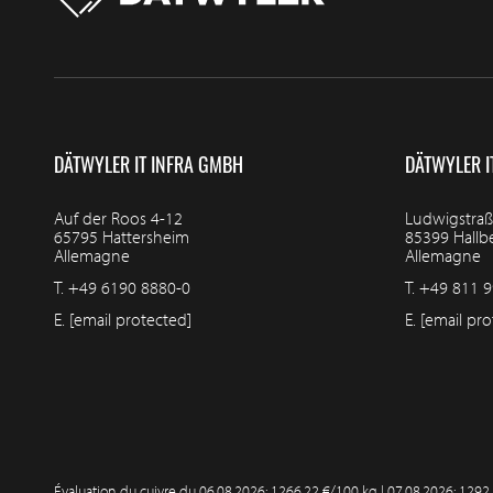
DÄTWYLER IT INFRA GMBH
DÄTWYLER I
Auf der Roos 4-12
Ludwigstraß
65795 Hattersheim
85399 Hall
Allemagne
Allemagne
T.
+49 6190 8880-0
T.
+49 811 9
E.
[email protected]
E.
[email pro
Évaluation du cuivre du
06.08.2026: 1266,22 €/100 kg | 07.08.2026: 1292