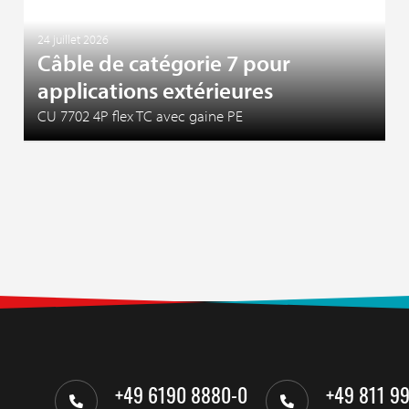
24 juillet 2026
Câble de catégorie 7 pour
applications extérieures
CU 7702 4P flex TC avec gaine PE
+49 6190 8880-0
+49 811 9