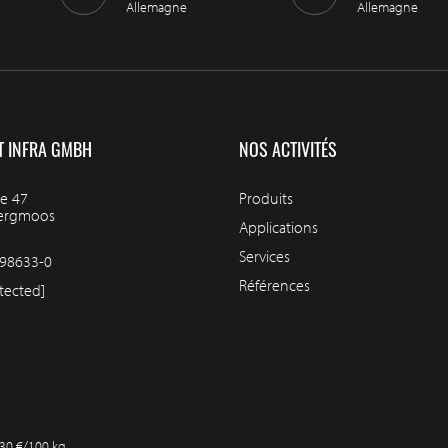
Allemagne
Allemagne
T INFRA GMBH
NOS ACTIVITÉS
e 47
Produits
bergmoos
Applications
Services
98633-0
Références
tected]
,30 €/100 kg