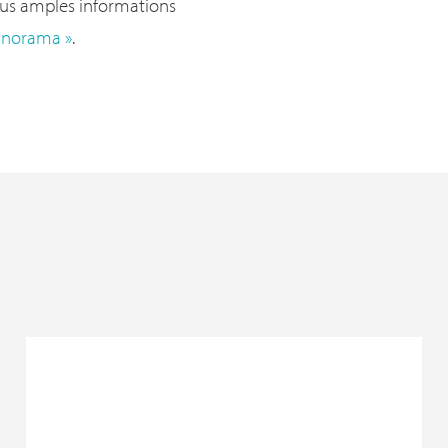
lus amples informations
anorama »
.