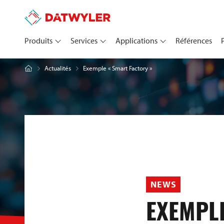
Produits
Services
Applications
Références
Exemple « Smart Factory »
Actualités
NEWS
EXEMPL