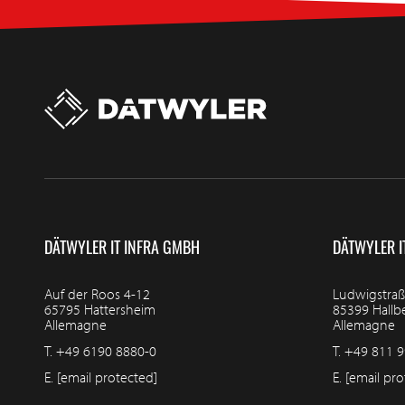
DÄTWYLER IT INFRA GMBH
DÄTWYLER I
Auf der Roos 4-12
Ludwigstraß
65795 Hattersheim
85399 Hall
Allemagne
Allemagne
T.
+49 6190 8880-0
T.
+49 811 9
E.
[email protected]
E.
[email pro