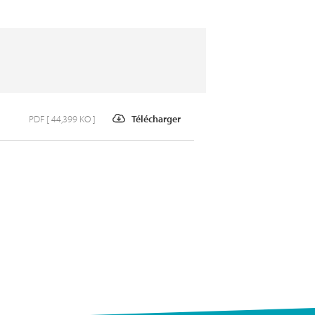
PDF [ 44,399 KO ]
Télécharger