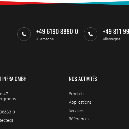
+49 6190 8880-0
+49 811 9
Allemagne
Allemagne
T INFRA GMBH
NOS ACTIVITÉS
e 47
Produits
bergmoos
Applications
Services
98633-0
Références
tected]