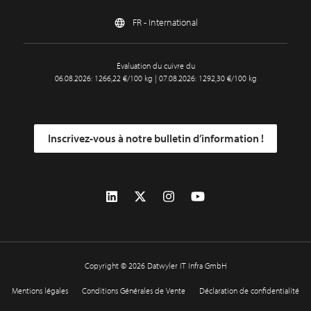
FR - International
Évaluation du cuivre du
06.08.2026: 1266,22 €/100 kg | 07.08.2026: 1292,30 €/100 kg
Inscrivez-vous à notre bulletin d’information !
Copyright © 2026 Datwyler IT Infra GmbH
Mentions légales
Conditions Générales de Vente
Déclaration de confidentialité