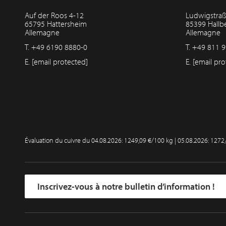
Auf der Roos 4-12
Ludwigstraß
65795 Hattersheim
85399 Hall
Allemagne
Allemagne
T.
+49 6190 8880-0
T.
+49 811 9
E.
[email protected]
E.
[email pro
Évaluation du cuivre du
04.08.2026: 1249,09 €/100 kg | 05.08.2026: 1272
Inscrivez-vous à notre bulletin d’information !