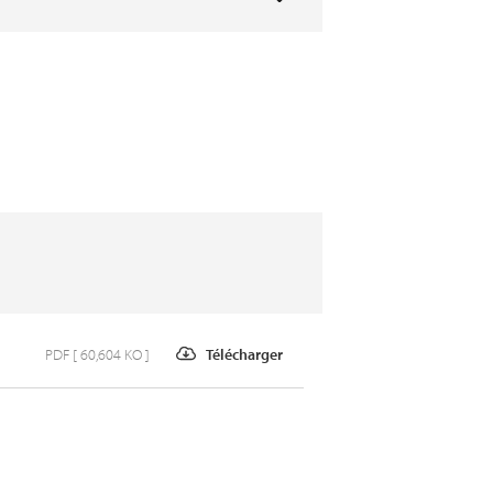
PDF [ 60,604 KO ]
Télécharger