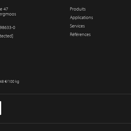
e 47
Produits
bergmoos
Applications
Services
98633-0
Références
tected]
,48 €/100 kg