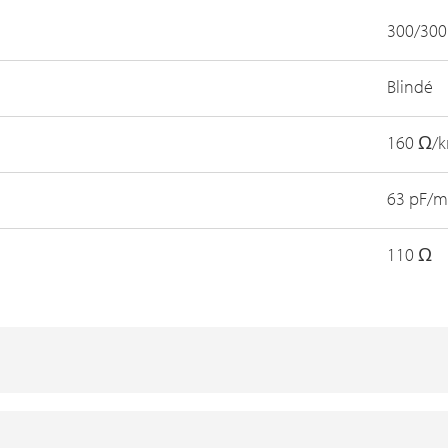
300/300
Blindé
160 Ω/
63 pF/m
110 Ω