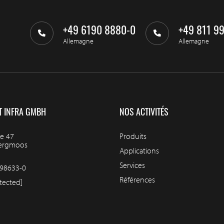
+49 6190 8880-0
+49 811 9
Allemagne
Allemagne
T INFRA GMBH
NOS ACTIVITÉS
e 47
Produits
bergmoos
Applications
Services
98633-0
Références
tected]