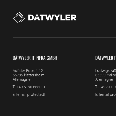
DÄTWYLER IT INFRA GMBH
DÄTWYLER I
Auf der Roos 4-12
Ludwigstraß
65795 Hattersheim
85399 Hall
Allemagne
Allemagne
T.
+49 6190 8880-0
T.
+49 811 9
E.
[email protected]
E.
[email pro