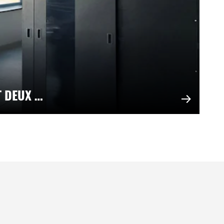
T DEUX …