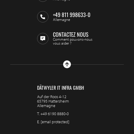
+49 811 998633-0
Allemagne
CONTACTEZ NOUS
Comment pouvons-nous
vous aider ?
DÄTWYLER IT INFRA GMBH
Auf der Roos 4-12
65795 Hattersheim
Allemagne
T.
+49 6190 8880-0
E.
[email protected]