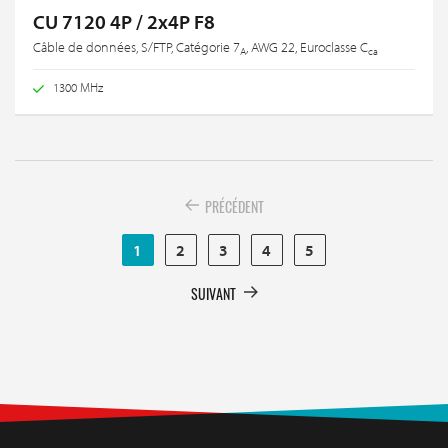
CU 7120 4P / 2x4P F8
Câble de données, S/FTP, Catégorie 7
, AWG 22, Euroclasse C
A
ca
1300 MHz
PRÉCÉDENT
1
2
3
4
5
SUIVANT