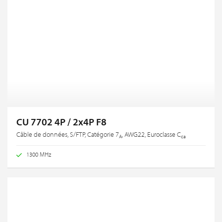
CU 7702 4P / 2x4P F8
Câble de données, S/FTP, Catégorie 7
, AWG22, Euroclasse C
A
ca
1300 MHz