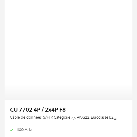
CU 7702 4P / 2x4P F8
Câble de données, S/FTP, Catégorie 7
, AWG22, Euroclasse B2
A
ca
1300 MHz