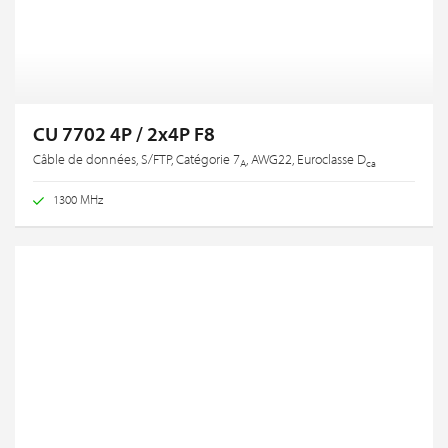
CU 7702 4P / 2x4P F8
Câble de données, S/FTP, Catégorie 7
, AWG22, Euroclasse D
A
ca
1300 MHz