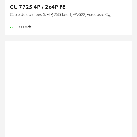
CU 7725 4P / 2x4P F8
Câble de données, S/FTP, 25GBase-T, AWG22, Euroclasse C
ca
1300 MHz