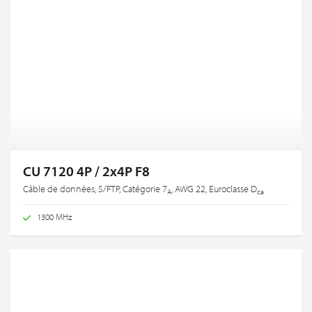
CU 7120 4P / 2x4P F8
Câble de données, S/FTP, Catégorie 7
, AWG 22, Euroclasse D
A
ca
1300 MHz