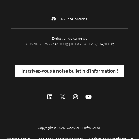
FR - International
Évaluation du cuivre du
06.08.2026: 1266,22 €/100 kg | 07.08.2026: 1292,30 €/100 kg
Inscrivez-vous à notre bulletin d’information !
Copyright © 2026 Datwyler IT Infra GmbH
Mentions légales
Conditions Générales de Vente
Déclaration de confidentialité