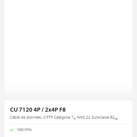
CU 7120 4P / 2x4P F8
Câble de données, S/FTP, Catégorie 7
, AWG 22, Euroclasse B2
A
ca
1300 MHz