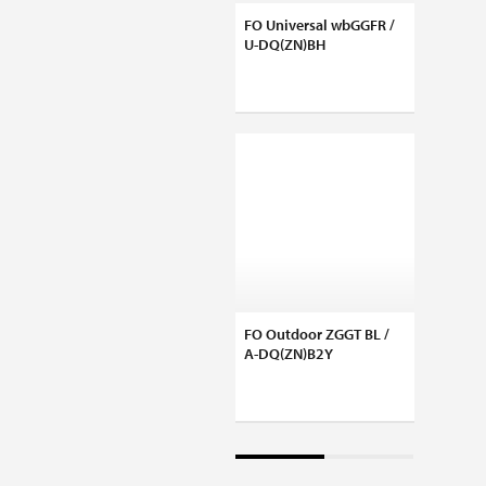
FO Universal wbGGFR /
Access
U-DQ(ZN)BH
1U
FO Outdoor ZGGT BL /
A-DQ(ZN)B2Y