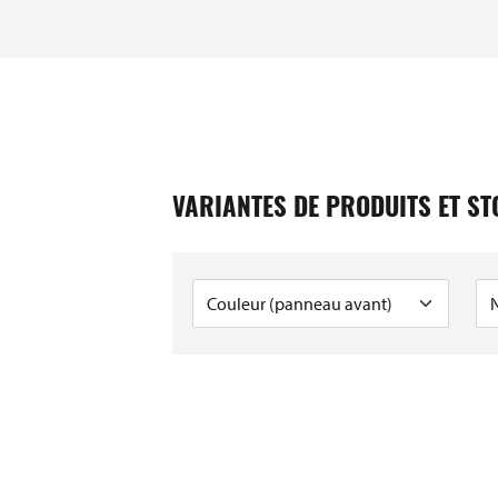
/ EAN
VARIANTES DE PRODUITS ET S
3910009453
3910009224