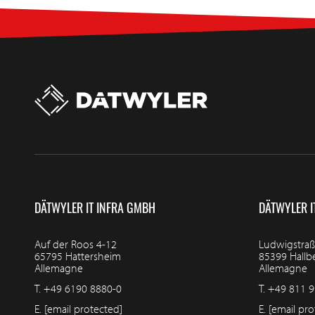
DÄTWYLER IT INFRA GMBH
DÄTWYLER I
Auf der Roos 4-12
Ludwigstraß
65795 Hattersheim
85399 Hall
Allemagne
Allemagne
T.
+49 6190 8880-0
T.
+49 811 9
E.
[email protected]
E.
[email pro