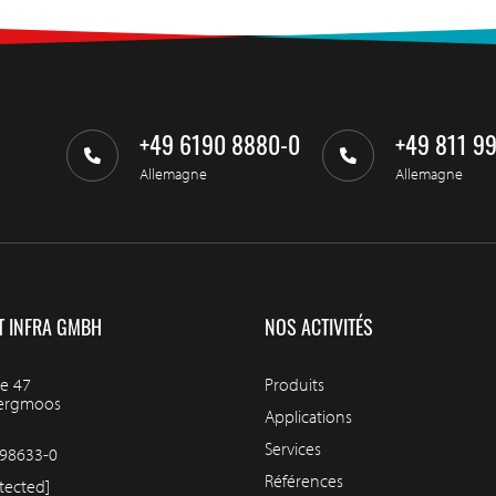
+49 6190 8880-0
+49 811 9
Allemagne
Allemagne
T INFRA GMBH
NOS ACTIVITÉS
e 47
Produits
bergmoos
Applications
Services
98633-0
Références
tected]