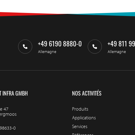
+49 6190 8880-0
+49 811 9
Allemagne
Allemagne
T INFRA GMBH
NOS ACTIVITÉS
e 47
Produits
bergmoos
Applications
Services
98633-0