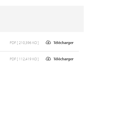
PDF [ 210,396 KO ]
Télécharger
PDF [ 112,419 KO ]
Télécharger