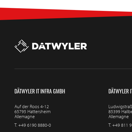
DÄTWYLER IT INFRA GMBH
DÄTWYLER I
Auf der Roos 4-12
Ludwigstraß
65795 Hattersheim
85399 Hall
Allemagne
Allemagne
T.
+49 6190 8880-0
T.
+49 811 9