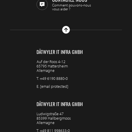
CONTACTEZ NOUS
Comment pouvons-nous
vous aider ?
DÄTWYLER IT INFRA GMBH
Auf der Roos 4-12
65795 Hattersheim
Allemagne
T.
+49 6190 8880-0
E.
[email protected]
DÄTWYLER IT INFRA GMBH
Ludwigstraße 47
85399 Hallbergmoos
Allemagne
T.
+49 811 998633-0