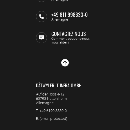
+49 811 998633-0
Allemagne
CONTACTEZ NOUS
Comment pouvons-nous
vous aider ?
DÄTWYLER IT INFRA GMBH
Auf der Roos 4-12
65795 Hattersheim
Allemagne
T.
+49 6190 8880-0
E.
[email protected]