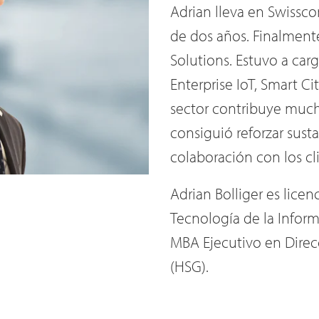
Adrian lleva en Swissc
de dos años. Finalment
Solutions. Estuvo a ca
Enterprise IoT, Smart C
sector contribuye much
consiguió reforzar sust
colaboración con los cl
Adrian Bolliger es lice
Tecnología de la Infor
MBA Ejecutivo en Direcc
(HSG).