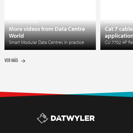
27 de julio de 2026
24 de julio de 202
More videos from Data Centre
Cat 7 cable
World
applicatio
Smart Modular Data Centres in practice
CU 7702 4P fle
VER MÁS