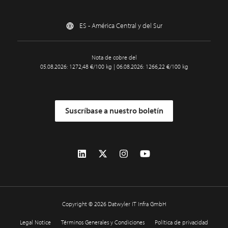
ES - América Central y del Sur
Nota de cobre del
05.08.2026: 1272,48 €/100 kg | 06.08.2026: 1266,22 €/100 kg
Suscríbase a nuestro boletín
Copyright © 2026 Datwyler IT Infra GmbH
Legal Notice
Términos Generales y Condiciones
Política de privacidad