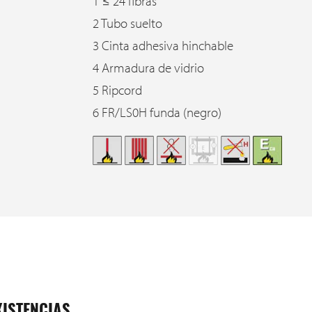
1 ≤ 24 fibras
2 Tubo suelto
3 Cinta adhesiva hinchable
4 Armadura de vidrio
5 Ripcord
6 FR/LS0H funda (negro)