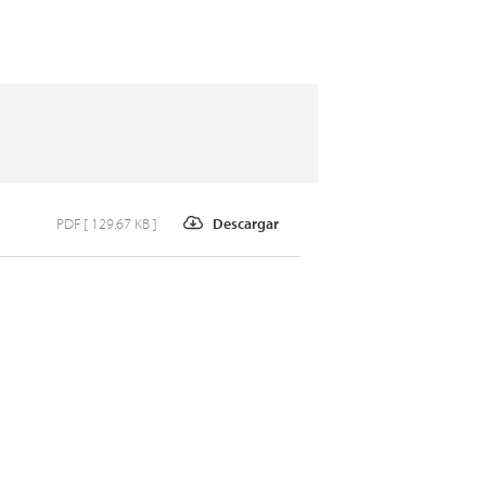
PDF [ 129.67 KB ]
Descargar