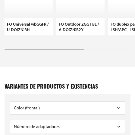
FO Universal wbGGFR /
FO Outdoor ZGGT BL /
FO duplex pa
U-DQ(ZN)BH
A-DQ(ZN)B2Y
LSH/APC - L
VARIANTES DE PRODUCTOS Y EXISTENCIAS