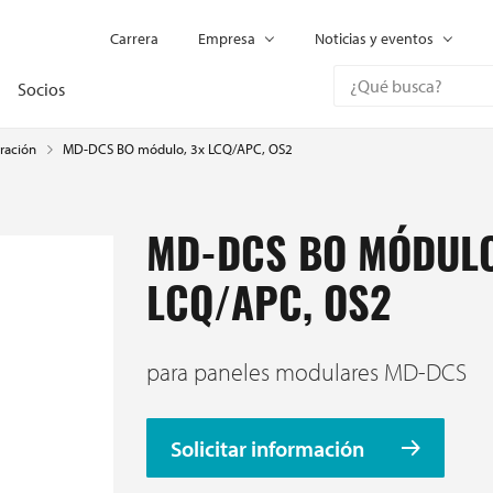
Carrera
Empresa
Noticias y eventos
Socios
MD-DCS BO módulo, 3x LCQ/APC, OS2
ración
MD-DCS BO MÓDULO
LCQ/APC, OS2
para paneles modulares MD-DCS
Solicitar información