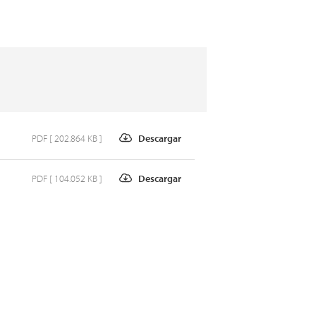
PDF [ 202.864 KB ]
Descargar
PDF [ 104.052 KB ]
Descargar