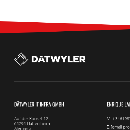
DÄTWYLER IT INFRA GMBH
ENRIQUE LA
Auf der Roos 4-12
M.
+346198
65795 Hattersheim
E.
[email pro
Alemania