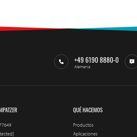
+49 6190 8880-0
Alemania
MPATZER
QUÉ HACEMOS
77649
Productos
tected]
Aplicaciones