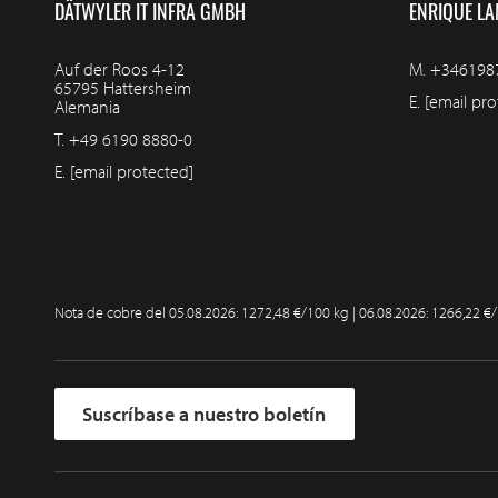
DÄTWYLER IT INFRA GMBH
ENRIQUE LA
Auf der Roos 4-12
M.
+346198
65795 Hattersheim
E.
[email pro
Alemania
T.
+49 6190 8880-0
E.
[email protected]
Nota de cobre del
05.08.2026: 1272,48 €/100 kg | 06.08.2026: 1266,22 €
Suscríbase a nuestro boletín