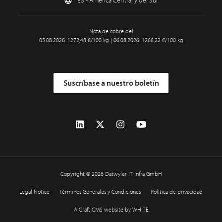
ES - América Central y del Sur
Nota de cobre del
05.08.2026: 1272,48 €/100 kg | 06.08.2026: 1266,22 €/100 kg
Suscríbase a nuestro boletín
Copyright © 2026 Datwyler IT Infra GmbH
Legal Notice
Términos Generales y Condiciones
Política de privacidad
A Craft CMS website by WHITE