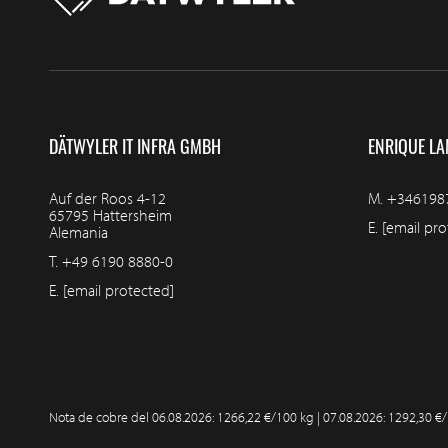
DÄTWYLER IT INFRA GMBH
ENRIQUE LA
Auf der Roos 4-12
M.
+346198
65795 Hattersheim
E.
[email pro
Alemania
T.
+49 6190 8880-0
E.
[email protected]
Nota de cobre del
06.08.2026: 1266,22 €/100 kg | 07.08.2026: 1292,30 €