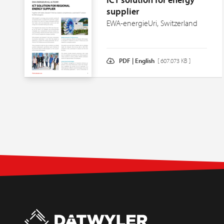
supplier
EWA-energieUri, Switzerland
PDF | English
[ 607.073 KB ]