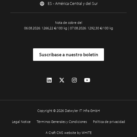
ES - América Central y del Sur
Nota de cobre del
06.08.2026: 1266,22 €/100 kg | 07.08.2026: 1292,30 €/100 kg
Suscríbase a nuestro boletín
Copyright © 2026 Datwyler IT Infra GmbH
Legal Notice
Términos Generales y Condiciones
Política de privacidad
A Craft CMS website by WHITE