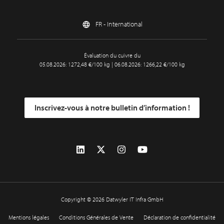
FR - International
Évaluation du cuivre du
05.08.2026: 1272,48 €/100 kg | 06.08.2026: 1266,22 €/100 kg
Inscrivez-vous à notre bulletin d’information !
Copyright © 2026 Datwyler IT Infra GmbH
Mentions légales
Conditions Générales de Vente
Déclaration de confidentialité