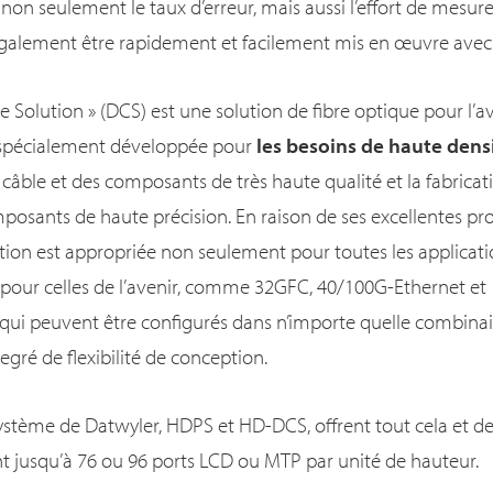
 non seulement le taux d’erreur, mais aussi l’effort de mesure
galement être rapidement et facilement mis en œuvre avec l
 Solution » (DCS) est une solution de fibre optique pour l’a
é spécialement développée pour
les besoins de haute dens
un câble et des composants de très haute qualité et la fabrica
mposants de haute précision. En raison de ses excellentes pr
tion est appropriée non seulement pour toutes les applicati
i pour celles de l’avenir, comme 32GFC, 40/100G-Ethernet et
ui peuvent être configurés dans n’importe quelle combinais
degré de flexibilité de conception.
système de Datwyler, HDPS et HD-DCS, offrent tout cela et de
ant jusqu’à 76 ou 96 ports LCD ou MTP par unité de hauteur.