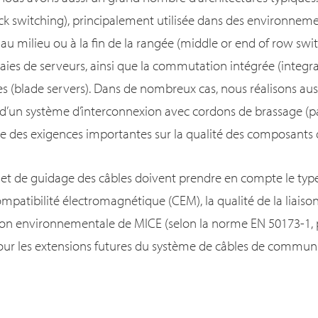
rack switching), principalement utilisée dans des environnem
au milieu ou à la fin de la rangée (middle or end of row swi
aies de serveurs, ainsi que la commutation intégrée (integra
s (blade servers). Dans de nombreux cas, nous réalisons auss
’un système d’interconnexion avec cordons de brassage (pa
e des exigences importantes sur la qualité des composants
et de guidage des câbles doivent prendre en compte le type
ompatibilité électromagnétique (CEM), la qualité de la liaiso
ation environnementale de MICE (selon la norme EN 50173-1, 
pour les extensions futures du système de câbles de commun