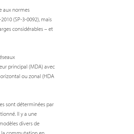
me aux normes
-2010 (SP-3-0092), mais
rges considérables – et
réseaux
teur principal (MDA) avec
horizontal ou zonal (HDA
ées sont déterminées par
ionné. Il y a une
(modèles divers de
s: la commutation en