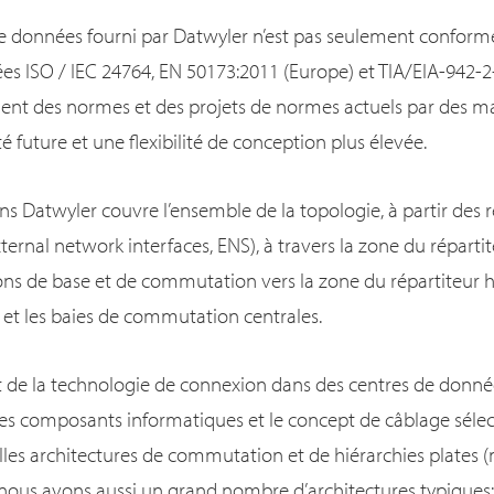
de données fourni par Datwyler n’est pas seulement confor
es ISO / IEC 24764, EN 50173:2011 (Europe) et TIA/EIA-942-2
ent des normes et des projets de normes actuels par des ma
é future et une flexibilité de conception plus élevée.
ons Datwyler couvre l’ensemble de la topologie, à partir des 
ernal network interfaces, ENS), à travers la zone du réparti
ions de base et de commutation vers la zone du répartiteur 
r et les baies de commutation centrales.
et de la technologie de connexion dans des centres de donn
des composants informatiques et le concept de câblage sélect
es architectures de commutation et de hiérarchies plates 
 nous avons aussi un grand nombre d’architectures typique