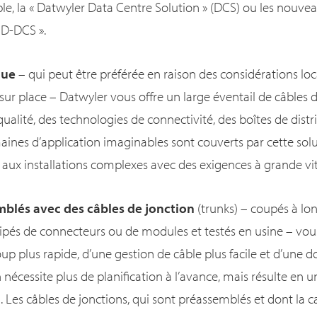
le, la « Datwyler Data Centre Solution » (DCS) ou les nou
 HD-DCS ».
que
– qui peut être préférée en raison des considérations loc
 sur place – Datwyler vous offre un large éventail de câbles
lité, des technologies de connectivité, des boîtes de distri
maines d’application imaginables sont couverts par cette sol
s aux installations complexes avec des exigences à grande vi
blés avec des câbles de jonction
(trunks) – coupés à l
quipés de connecteurs ou de modules et testés en usine – vou
oup plus rapide, d’une gestion de câble plus facile et d’une
n nécessite plus de planification à l’avance, mais résulte en 
ion. Les câbles de jonctions, qui sont préassemblés et dont la