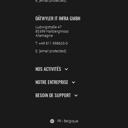
E.
[email protected]
DÄTWYLER IT INFRA GMBH
Ludwigstraße 47
85399 Hallbergmoos
Allemagne
T.
+49 811 998633-0
E.
[email protected]
NOS ACTIVITÉS
NOTRE ENTREPRISE
BESOIN DE SUPPORT
FR - Belgique