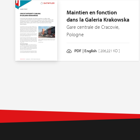
Maintien en fonction
dans la Galeria Krakowska
Gare centrale de Cracovie,
Pologne
PDF | English
[ 206,221 KO ]