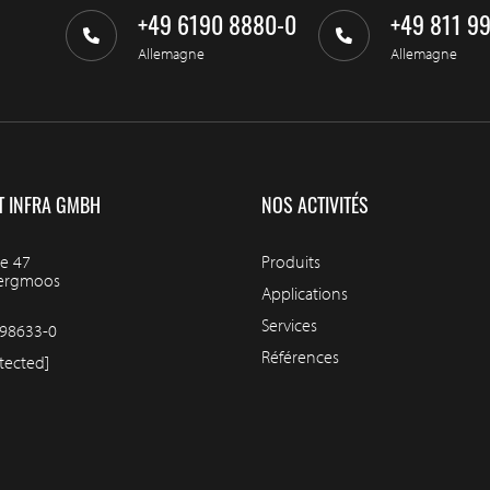
+49 6190 8880-0
+49 811 9
Allemagne
Allemagne
T INFRA GMBH
NOS ACTIVITÉS
e 47
Produits
bergmoos
Applications
Services
98633-0
Références
tected]