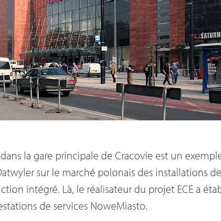
 dans la gare principale de Cracovie est un exempl
twyler sur le marché polonais des installations de
tion intégré. Là, le réalisateur du projet ECE a étab
estations de services NoweMiasto.