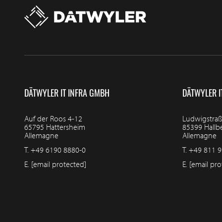
DÄTWYLER IT INFRA GMBH
DÄTWYLER I
Auf der Roos 4-12
Ludwigstraß
65795 Hattersheim
85399 Hall
Allemagne
Allemagne
T.
+49 6190 8880-0
T.
+49 811 9
E.
[email protected]
E.
[email pro