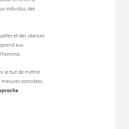
x individus, des
duelles et des séances
apprend aux
e l’homme.
ns le but de mettre
e mesures concrètes.
approche