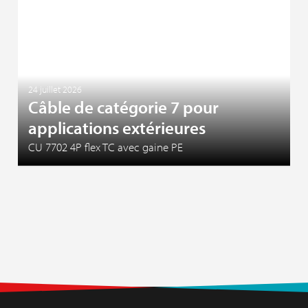
24 juillet 2026
Câble de catégorie 7 pour
applications extérieures
CU 7702 4P flex TC avec gaine PE