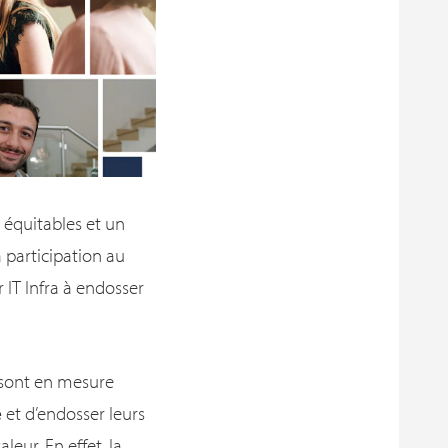
 équitables et un
a participation au
IT Infra à endosser
s sont en mesure
e
et d’endosser leurs
eur. En effet, la