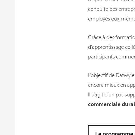
conduite des entrep
employés eux-mêmes a
Grâce à des formation
d’apprentissage col
participants comment
L’objectif de Datwyle
encore mieux en appl
Il s’agit d’un pas su
commerciale dura
Le programme «