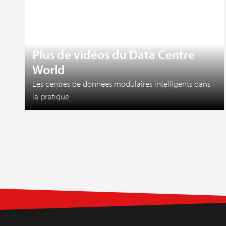
27 juillet 2026
Plus de vidéos du Data Centre
World
Les centres de données modulaires intelligents dans
la pratique