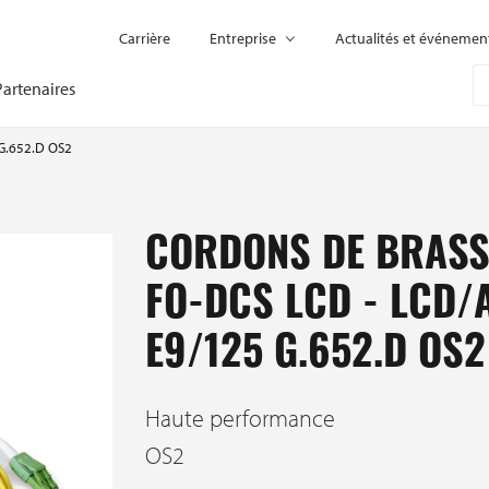
Carrière
Entreprise
Actualités et événemen
Partenaires
 G.652.D OS2
CORDONS DE BRAS
FO-DCS LCD - LCD/
E9/125 G.652.D OS2
Haute performance
OS2