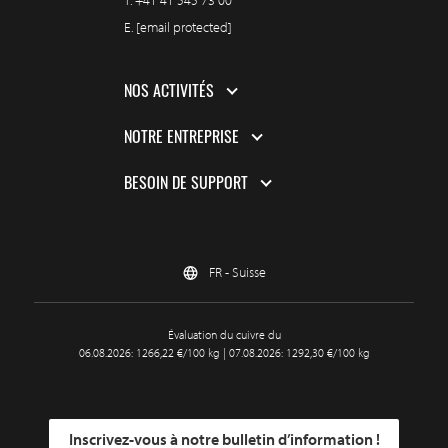
T.
+41 41 545 73 00
E.
[email protected]
NOS ACTIVITÉS
NOTRE ENTREPRISE
BESOIN DE SUPPORT
FR - Suisse
Évaluation du cuivre du
06.08.2026: 1266,22 €/100 kg | 07.08.2026: 1292,30 €/100 kg
Inscrivez-vous à notre bulletin d’information !