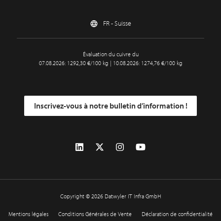
FR - Suisse
Évaluation du cuivre du
07.08.2026: 1292,30 €/100 kg | 10.08.2026: 1274,76 €/100 kg
Inscrivez-vous à notre bulletin d’information !
Copyright © 2026 Datwyler IT Infra GmbH
Mentions légales
Conditions Générales de Vente
Déclaration de confidentialité