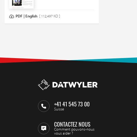
PDF | English
[ 112,497 KO ]
+41 41 545 73 00
Suisse
CONTACTEZ NOUS
Comment pouvons-nous
vous aider ?