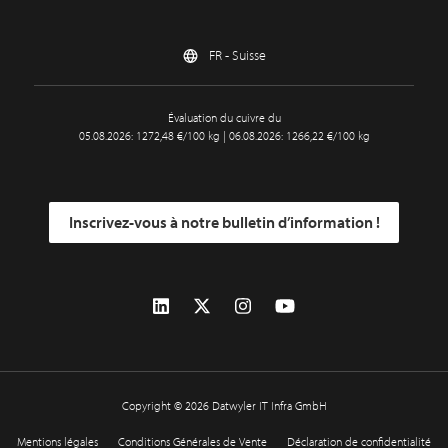
FR - Suisse
Évaluation du cuivre du
05.08.2026: 1272,48 €/100 kg | 06.08.2026: 1266,22 €/100 kg
Inscrivez-vous à notre bulletin d’information !
Copyright © 2026 Datwyler IT Infra GmbH
Mentions légales
Conditions Générales de Vente
Déclaration de confidentialité