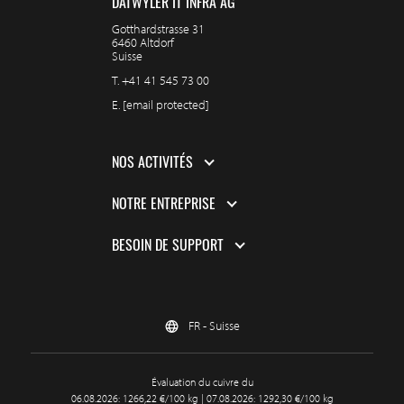
DÄTWYLER IT INFRA AG
Gotthardstrasse 31
6460 Altdorf
Suisse
T.
+41 41 545 73 00
E.
[email protected]
NOS ACTIVITÉS
NOTRE ENTREPRISE
BESOIN DE SUPPORT
FR - Suisse
Évaluation du cuivre du
06.08.2026: 1266,22 €/100 kg | 07.08.2026: 1292,30 €/100 kg