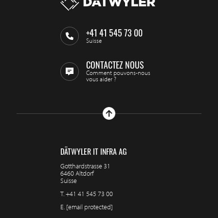
+41 41 545 73 00
Suisse
CONTACTEZ NOUS
Comment pouvons-nous
vous aider ?
DÄTWYLER IT INFRA AG
Gotthardstrasse 31
6460 Altdorf
Suisse
T.
+41 41 545 73 00
E.
[email protected]