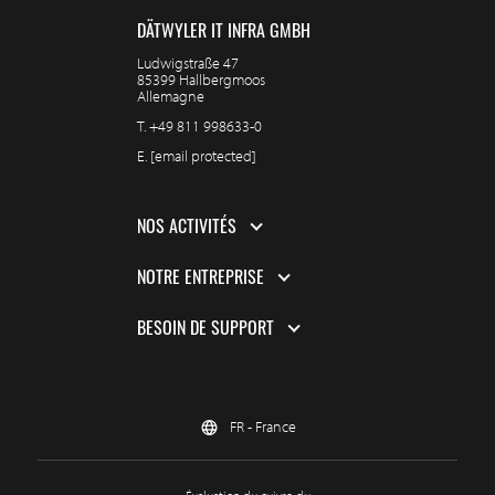
DÄTWYLER IT INFRA GMBH
Ludwigstraße 47
85399 Hallbergmoos
Allemagne
T.
+49 811 998633-0
E.
[email protected]
NOS ACTIVITÉS
NOTRE ENTREPRISE
BESOIN DE SUPPORT
FR - France