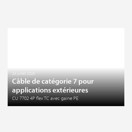
24 juillet 2026
Câble de catégorie 7 pour
applications extérieures
CU 7702 4P flex TC avec gaine PE