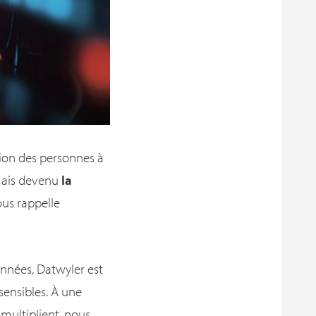
tion des personnes à
rmais devenu
la
us rappelle
onnées, Datwyler est
sensibles. À une
multiplient, nous