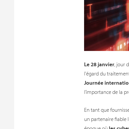
Le 28 janvier
, jour
l'égard du traiteme
Journée internatio
l’importance de la p
En tant que fourniss
un partenaire fiable
époque où
les cybe