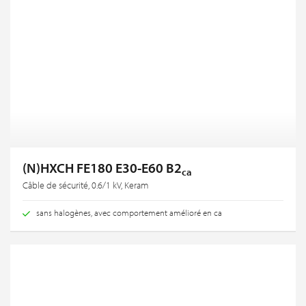
(N)HXCH FE180 E30-E60 B2
ca
Câble de sécurité, 0.6/1 kV, Keram
sans halogènes, avec comportement amélioré en ca