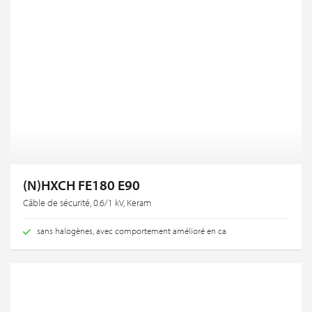
(N)HXCH FE180 E90
Câble de sécurité, 0.6/1 kV, Keram
sans halogènes, avec comportement amélioré en ca