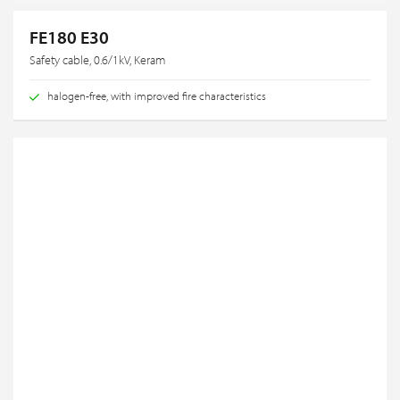
FE180 E30
Safety cable, 0.6/1kV, Keram
halogen-free, with improved fire characteristics