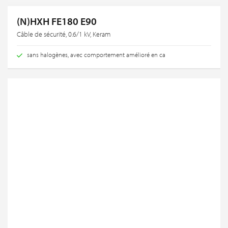
(N)HXH FE180 E90
Câble de sécurité, 0.6/1 kV, Keram
sans halogènes, avec comportement amélioré en ca