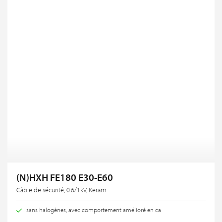
(N)HXH FE180 E30-E60
Câble de sécurité, 0.6/1kV, Keram
sans halogènes, avec comportement amélioré en ca