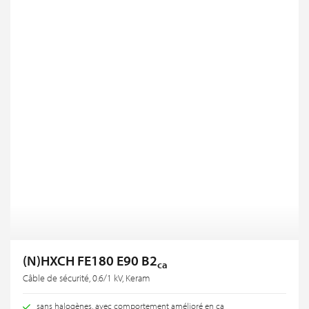
(N)HXCH FE180 E90 B2
ca
Câble de sécurité, 0.6/1 kV, Keram
sans halogènes, avec comportement amélioré en ca