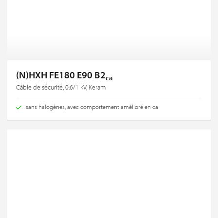
(N)HXH FE180 E90 B2
ca
Câble de sécurité, 0.6/1 kV, Keram
sans halogènes, avec comportement amélioré en ca