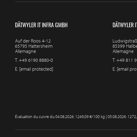
DÄTWYLER IT INFRA GMBH
DÄTWYLER I
Auf der Roos 4-12
Ludwigstraß
65795 Hattersheim
85399 Hall
Allemagne
Allemagne
T.
+49 6190 8880-0
T.
+49 811 9
E.
[email protected]
E.
[email pro
Évaluation du cuivre du
04.08.2026: 1249,09 €/100 kg | 05.08.2026: 1272