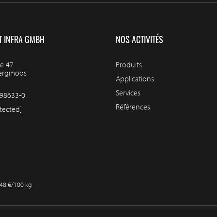
T INFRA GMBH
NOS ACTIVITÉS
e 47
Produits
bergmoos
Applications
Services
98633-0
Références
tected]
,48 €/100 kg