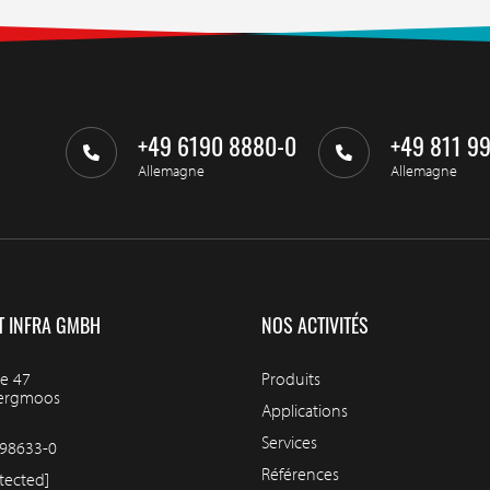
+49 6190 8880-0
+49 811 9
Allemagne
Allemagne
T INFRA GMBH
NOS ACTIVITÉS
e 47
Produits
bergmoos
Applications
Services
98633-0
Références
tected]