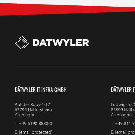
DÄTWYLER IT INFRA GMBH
DÄTWYLER I
Auf der Roos 4-12
Ludwigstraß
65795 Hattersheim
85399 Hall
Allemagne
Allemagne
T.
+49 6190 8880-0
T.
+49 811 9
E.
[email protected]
E.
[email pro