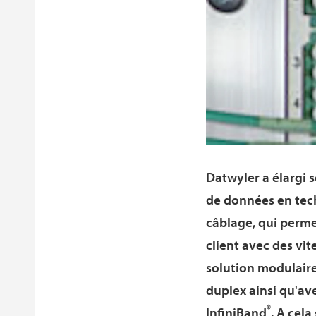
Datwyler a élargi 
de données en tech
câblage, qui permet
client avec des vit
solution modulair
duplex ainsi qu'av
®
InfiniBand
. A cel