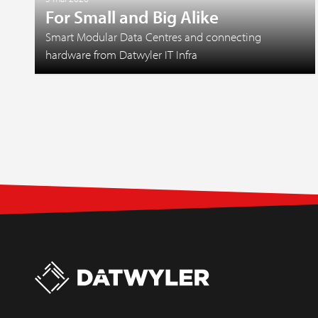
For Small and Big Alike
Smart Modular Data Centres and connecting
hardware from Datwyler IT Infra