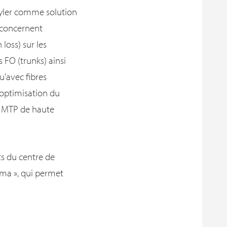
twyler comme solution
s concernent
 loss) sur les
 FO (trunks) ainsi
u'avec fibres
'optimisation du
rs MTP de haute
ts du centre de
ama », qui permet