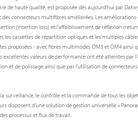
verre de haute qualité, est proposée dès aujourd'hui par Da
c des connecteurs multifibres améliorées. Les amélioration
sertion (insertion loss) et l'affaiblissement de réflexion (return
 les cassettes de répartition optiques et les multiples câbles
ntes proposées - avec fibres multimodes OM3 et OM4 ainsi q
 excellentes valeurs de performance ont été atteintes par l
ion et de polissage ainsi que par l'utilisation de connecteu
, la surveillance, le contrôle et la commande de tous les obje
teurs disposent d'une solution de gestion universelle « Panor
des processus et flux de travail.