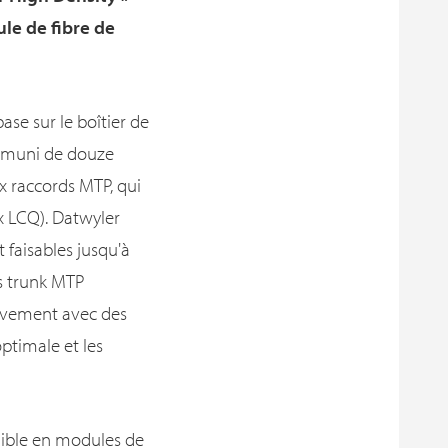
le de fibre de
se sur le boîtier de
e muni de douze
 raccords MTP, qui
6x LCQ). Datwyler
faisables jusqu'à
es trunk MTP
sivement avec des
ptimale et les
onible en modules de