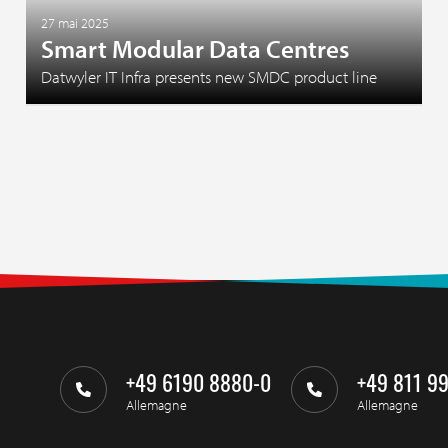
27 mai 2025
Smart Modular Data Centres
Datwyler IT Infra presents new SMDC product line
+49 6190 8880-0
+49 811 9
Allemagne
Allemagne