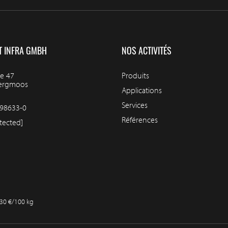
T INFRA GMBH
NOS ACTIVITÉS
e 47
Produits
bergmoos
Applications
Services
98633-0
Références
tected]
,30 €/100 kg