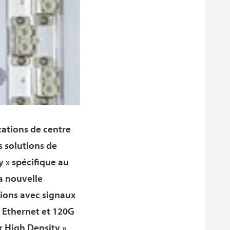
cations de centre
s solutions de
y » spécifique au
La nouvelle
tions avec signaux
G Ethernet et 120G
ar High Density »