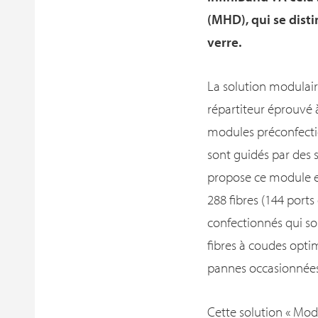
(MHD), qui se dist
verre.
La solution modulai
répartiteur éprouvé
modules préconfecti
sont guidés par des s
propose ce module e
288 fibres (144 port
confectionnés qui s
fibres à coudes opti
pannes occasionnées 
Cette solution « Mod