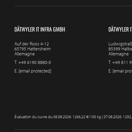
DÄTWYLER IT INFRA GMBH
DÄTWYLER I
Auf der Roos 4-12
Ludwigstraß
65795 Hattersheim
85399 Hall
Allemagne
Allemagne
T.
+49 6190 8880-0
T.
+49 811 9
E.
[email protected]
E.
[email pro
Évaluation du cuivre du
06.08.2026: 1266,22 €/100 kg | 07.08.2026: 1292