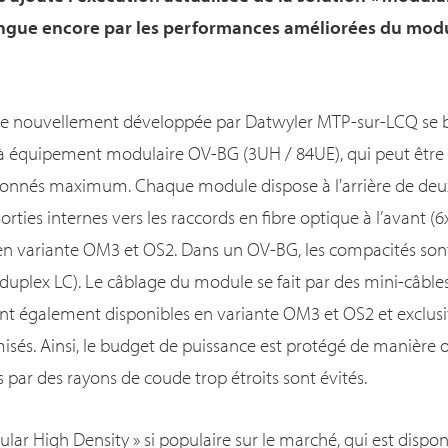
ingue encore par les performances améliorées du modu
re nouvellement développée par Datwyler MTP-sur-LCQ se ba
 à équipement modulaire OV-BG (3UH / 84UE), qui peut êtr
onnés maximum. Chaque module dispose à l'arrière de deux
orties internes vers les raccords en fibre optique à l’avant (
n variante OM3 et OS2. Dans un OV-BG, les compacités sont 
s duplex LC). Le câblage du module se fait par des mini-câbl
ont également disponibles en variante OM3 et OS2 et exclu
misés. Ainsi, le budget de puissance est protégé de manière o
par des rayons de coude trop étroits sont évités.
ular High Density » si populaire sur le marché, qui est disp