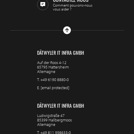
CONTACTEZ NOUS
Comment pouvons-nous
vous aider ?
DÄTWYLER IT INFRA GMBH
Auf der Roos 4-12
65795 Hattersheim
Allemagne
T.
+49 6190 8880-0
E.
[email protected]
DÄTWYLER IT INFRA GMBH
Ludwigstraße 47
85399 Hallbergmoos
Allemagne
T.
+49 811 998633-0